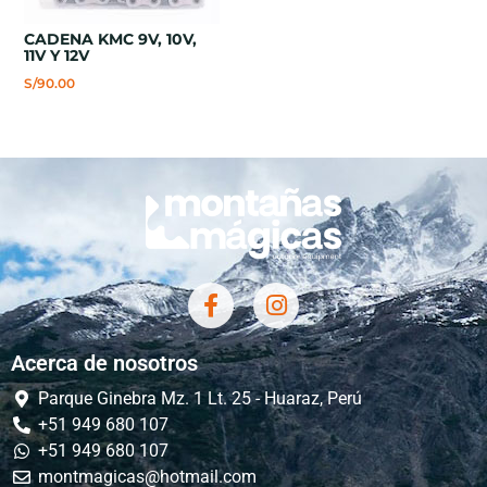
CADENA KMC 9V, 10V,
11V Y 12V
S/
90.00
Acerca de nosotros
Parque Ginebra Mz. 1 Lt. 25 - Huaraz, Perú
+51 949 680 107
+51 949 680 107
montmagicas@hotmail.com