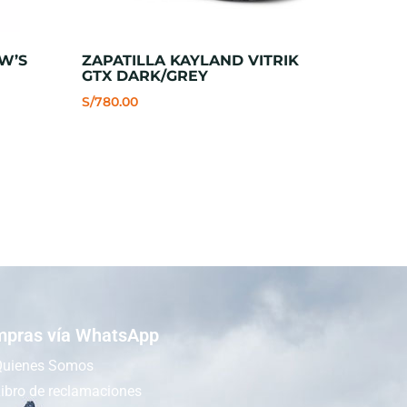
W’S
ZAPATILLA KAYLAND VITRIK
GTX DARK/GREY
S/
780.00
pras vía WhatsApp
Quienes Somos
ibro de reclamaciones