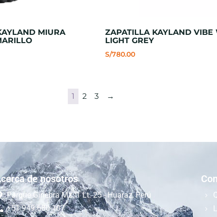
KAYLAND MIURA
ZAPATILLA KAYLAND VIBE 
MARILLO
LIGHT GREY
S/
780.00
1
2
3
→
cerca de nosotros
Com
Parque Ginebra Mz. 1 Lt. 25 - Huaraz, Perú
+51 949 680 107
L