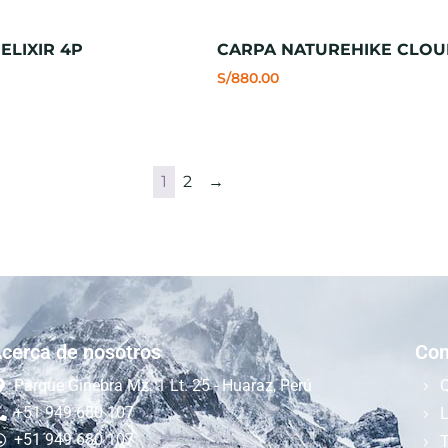
ELIXIR 4P
CARPA NATUREHIKE CLOU
S/
880.00
1
2
→
cerca de nosotros
Com
Parque Ginebra Mz. 1 Lt. 25 - Huaraz, Perú
+51 949 680 107
L
+51 949 680 107