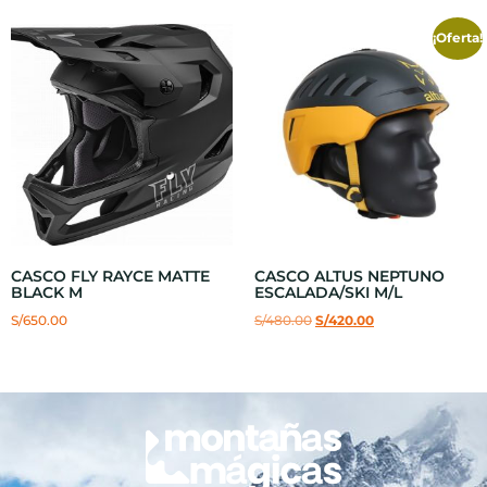
¡Oferta!
CASCO FLY RAYCE MATTE
CASCO ALTUS NEPTUNO
BLACK M
ESCALADA/SKI M/L
S/
650.00
S/
480.00
S/
420.00