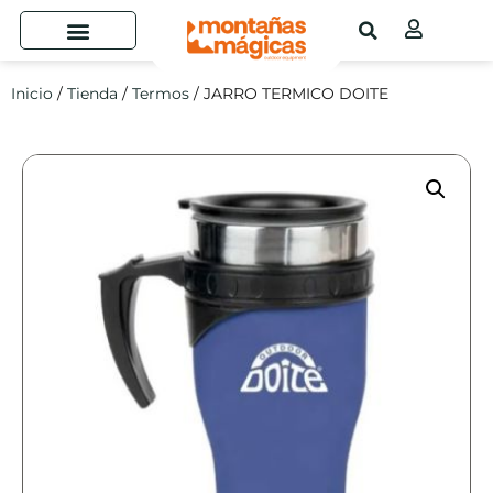
Inicio
/
Tienda
/
Termos
/ JARRO TERMICO DOITE