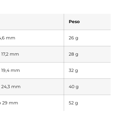
Peso
14,6 mm
26 g
 17,2 mm
28 g
 19,4 mm
32 g
o 24,3 mm
40 g
o 29 mm
52 g