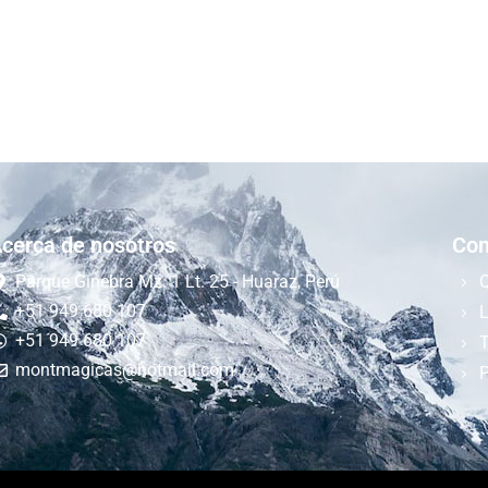
cerca de nosotros
Com
Parque Ginebra Mz. 1 Lt. 25 - Huaraz, Perú
+51 949 680 107
L
+51 949 680 107
montmagicas@hotmail.com
P