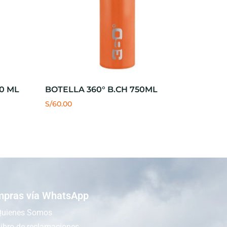
0 ML
BOTELLA 360° B.CH 750ML
S/
60.00
pras vía WhatsApp
Quienes Somos
ibro de reclamaciones