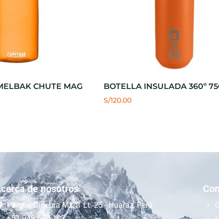
MELBAK CHUTE MAG
BOTELLA INSULADA 360º 75
S/
120.00
cerca de nosotros
Com
Parque Ginebra Mz. 1 Lt. 25 - Huaraz, Perú
+51 949 680 107
L