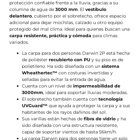
protección confiable frente a la lluvia, gracias a su
columna de agua de
3000 mm
. El
vestíbulo
delantero
, cubierto por el sobretecho, ofrece espacio
adicional para dejar mochilas, calzado u otro equipo
protegido del mal clima. Ideal para quienes buscan una
carpa resistente, práctica y cómoda
para climas
variados.
La carpa para dos personas Darwin 2P está hecha
de poliéster
recubierto con PU
y su piso es de
polietileno. Ha sido diseñada con un
sistema
Wheathertec™
con costuras invertidas y
selladas para evitar la entrada de agua.
Cuenta con un nivel de
impermeabilidad de
3000mm
, ideal para soportar lluvias moderadas.
El sobretecho también cuenta con
tecnología
UVGuard™
que ayuda a proteger la carpa y a sus
habitantes de los rayos dañinos del sol.
Sus varillas están hechas de
fibra de vidrio
y ha
sido diseñada con una estructura resistente,
capaz de soportar vientos de hasta 56km/h.
La carpa Darwin para dos personas tiene un solo