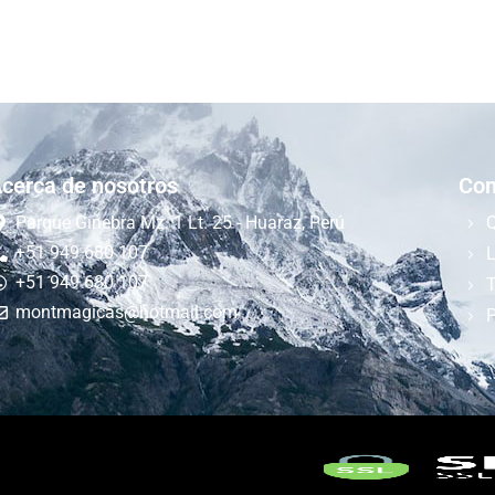
cerca de nosotros
Com
Parque Ginebra Mz. 1 Lt. 25 - Huaraz, Perú
+51 949 680 107
L
+51 949 680 107
montmagicas@hotmail.com
P
.